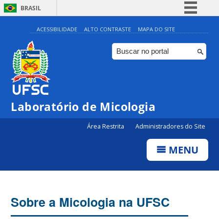
BRASIL
Simplifique!
ACESSIBILIDADE
ALTO CONTRASTE
MAPA DO SITE
Comunica BR
Participe
Acesso à informação
Legislação
Laboratório de Micologia
Canais
Área Restrita
Administradores do Site
MENU
Sobre a Micologia na UFSC